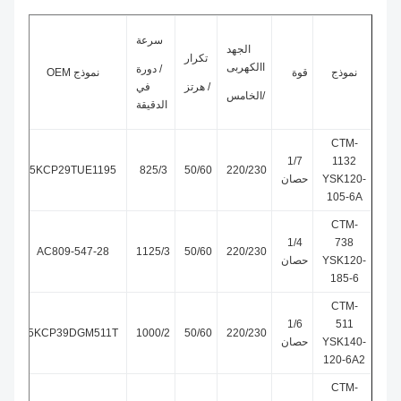
سرعة
الجهد
تكرار
االكهربى
/ دورة
نموذج
قوة
نموذج OEM
/ هرتز
في
/الخامس
الدقيقة
CTM-
1/7
1132
5KCP29TUE1195
825/3
50/60
220/230
YSK120-
حصان
105-6A
CTM-
1/4
738
AC809-547-28
1125/3
50/60
220/230
YSK120-
حصان
185-6
CTM-
1/6
511
5KCP39DGM511T
1000/2
50/60
220/230
YSK140-
حصان
120-6A2
CTM-