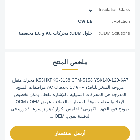
Insulation Class:
ب
CW-LE
Rotation:
ODM Solutions:
حلول ODM: محركات AC و EC مخصصة
ملخص المنتج
K55HXPKG-5158 CTM-5158 YSK140-120-6A7 محرك منفاخ
مروحة المبخر للنافذة AC Classic 1 / 6HP مواصفات المنتج:
المدرجة هي المحركات التمثيلية ، للإشارة فقط ، يمكن تخصيص
الأبعاد والمعلمات وفقًا لمتطلبات العملاء ، عرض ODM / OEM.
نموذج قوة الجهد االكهربى /الخامس تكرار / هرتز سرعة / دورة في
الدقيقة نموذج OEM ...
أرسل استفسار