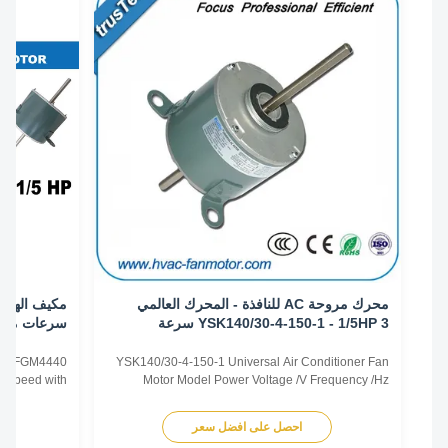
محرك مروحة AC للنافذة - المحرك العالمي
مكيف 
YSK140/30-4-150-1 - 1/5HP 3 سرعة
سرعات مع استبدا
KCP39FGM4440
4 5KCP39FGM4440
YSK140/30-4-150-1 Universal Air Conditioner Fan
1/5HP 3 Speed with
Motor Model Power Voltage /V Frequency /Hz
ication: Listed are
Speed /RPM OEM Model CTM-1132 YSK120-105-
only for reference,
6A 1/7HP 220/230 50/60 825/3 5KCP29TUE1195
احصل على افضل سعر
اح
can be customized
CTM-738 YSK120-185-6 1/4HP 220/230 50/60