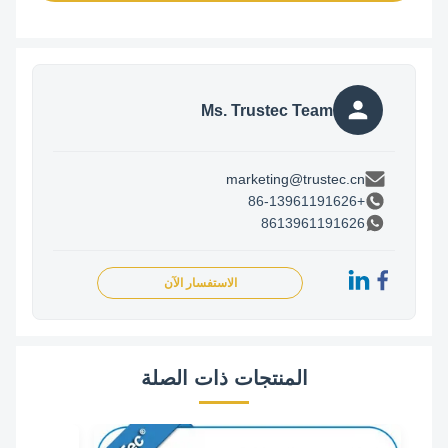
Ms. Trustec Team
marketing@trustec.cn
+86-13961191626
8613961191626
الاستفسار الآن
المنتجات ذات الصلة