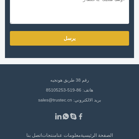
يرسل
رقم 38 طريق هونجيه
هاتف: 86-519-85105253
بريد الالكتروني:
sales@trustec.cn
الصفحة الرئيسية
معلومات عنا
منتجات
اتصل بنا