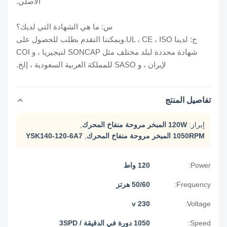
الأصلي.
س: ما هي الشهادة التي لديك؟
ج: لدينا UL ، CE ، ISO.ويمكننا التقدم بطلب للحصول على
شهادة محددة لبلد مختلف مثل SONCAP لنيجيريا ، و COI
لإيران ، و SASO للمملكة العربية السعودية ، إلخ.
تفاصيل المنتج
إبراز:
120W المبخر مروحة منفاخ المحرك
,
1050RPM المبخر مروحة منفاخ المحرك
,
YSK140-120-6A7
Power:
120 واط
Frequency:
50/60 هرتز
230 v
Voltage:
Speed:
1050 دورة في الدقيقة / 3SPD