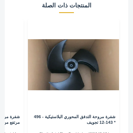
المنتجات ذات الصلة
شفرة مروحة التدفق المحوري البلاستيكية - 496
شفرة مروحة محور
* 143-12 تجويف
مرتفع من سلسلة DZF ، دفاعة مروحة معدن