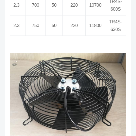
TR4S-
1400
2.3
700
50
220
10700
600S
TR4S-
1400
2.3
750
50
220
11800
630S