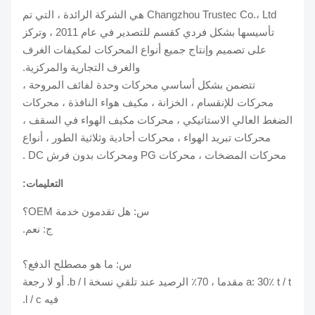
Changzhou Trustec Co.، Ltd هي الشركة الرائدة ، التي تم
تأسيسها بشكل فردي كقسم للتصدير في عام 2011 ، وتركز
على تصميم وإنتاج جميع أنواع المحركات لمكيفات الغرف
والغرف التجارية والمركزية.
تتضمن بشكل أساسي محركات وحدة لفائف المروحة ،
محركات للإنقسام ، الخزانة ، مكيف هواء النافذة ، محركات
الضغط العالي الاستاتيكي ، محركات مكيف الهواء في السقف ،
محركات تبريد الهواء ، محركات أحادية وثلاثية الطور ، أنواع
محركات المضخات ، محركات PG ومحركات بدون فرش DC .
التعليمات:
س: هل تقدمون خدمة OEM؟
ج: نعم.
س: ما هو مصطلح الدفع؟
a: 30٪ t / t مقدما ، 70٪ الرصيد عند تلقي نسخة b / l. أو لا رجعة
فيه l / c.