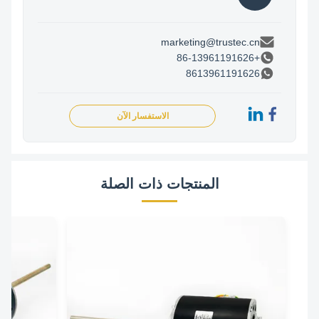
marketing@trustec.cn
+86-13961191626
8613961191626
الاستفسار الآن
المنتجات ذات الصلة