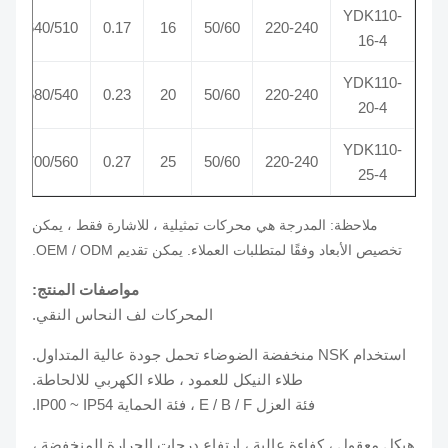
YDK110-
800/640/510
0.17
16
50/60
220-240
16-4
YDK110-
850/680/540
0.23
20
50/60
220-240
20-4
YDK110-
880/700/560
0.27
25
50/60
220-240
25-4
ملاحظة: المدرجة هي محركات تمثيلية ، للاشارة فقط ، يمكن
تخصيص الأبعاد وفقًا لمتطلبات العملاء.
يمكن تقديم OEM / ODM.
مواصفات المنتج:
المحركات لف النحاس النقي.
استخدام NSK منخفضة الضوضاء تحمل جودة عالية المتداول.
طلاء النيكل للعمود ، طلاء الكهربي للالحاطة.
فئة العزل E / B / F ، فئة الحماية IP00 ~ IP54.
هيكل معقول ، كفاءة عالية ، ارتفاع درجات الحرارة المنخفضة ،