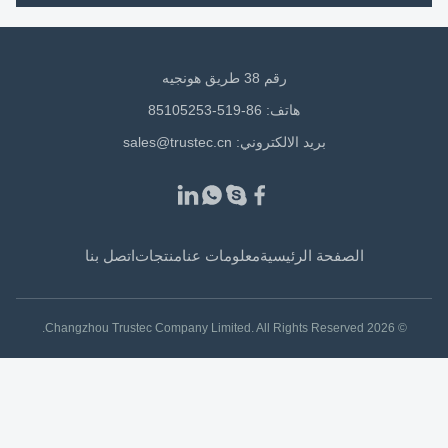
رقم 38 طريق هونجيه
هاتف: 86-519-85105253
بريد الالكتروني:
sales@trustec.cn
الصفحة الرئيسية
معلومات عنا
منتجات
اتصل بنا
© 2026 Changzhou Trustec Company Limited. All Rights Reserved.