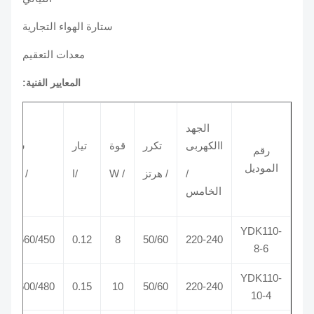
ستارة الهواء التجارية
معدات التعقيم
المعايير الفنية:
الجهد
االكهربى
تكرر
قوة
تيار
سرعة
رقم
/
الموديل
/
/ هرتز
/ W
/ا
/ RPM
ا
الخامس
YDK110-
700/560/450
0.12
8
50/60
220-240
8-6
YDK110-
750/600/480
0.15
10
50/60
220-240
10-4