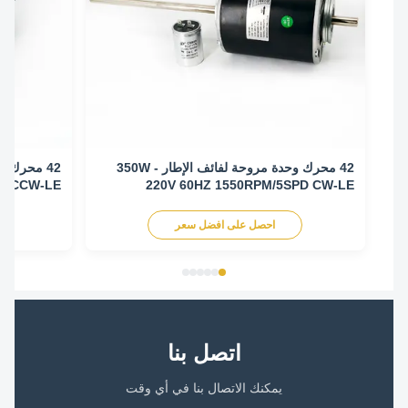
42 محرك وحدة مروحة لفائف الإطار - 350W
/ 3SPD CCW-LE
220V 60HZ 1550RPM/5SPD CW-LE
احصل على افضل سعر
اح
اتصل بنا
يمكنك الاتصال بنا في أي وقت