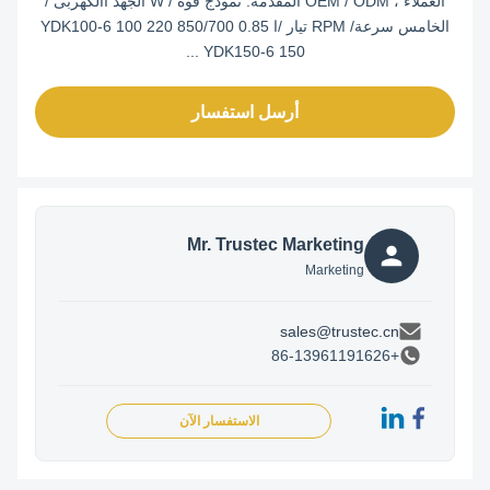
العملاء ، OEM / ODM المقدمة. نموذج قوة / W الجهد االكهربى /
الخامس سرعة/ RPM تيار /ا YDK100-6 100 220 850/700 0.85
YDK150-6 150 ...
أرسل استفسار
Mr. Trustec Marketing
Marketing
sales@trustec.cn
+86-13961191626
الاستفسار الآن