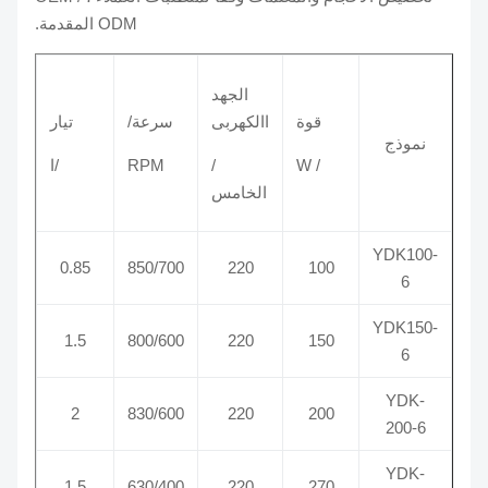
ODM المقدمة.
الجهد
قوة
االكهربى
سرعة/
تيار
نموذج
/ W
/
RPM
/ا
الخامس
YDK100-
0.85
850/700
220
100
6
YDK150-
1.5
800/600
220
150
6
YDK-
2
830/600
220
200
200-6
YDK-
1.5
630/400
220
270