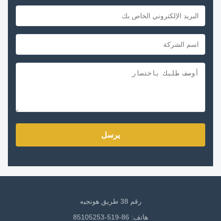
يرسل
رقم 38 طريق هونجيه
هاتف: 86-519-85105253