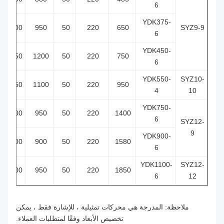
6
YDK375-
2.9
2500
950
50
220
650
SYZ9-9
6
YDK450-
3.5
3250
1200
50
220
750
6
YDK550-
SYZ10-
4.4
4250
1100
50
220
950
4
10
YDK750-
6.4
5000
950
50
220
1400
6
SYZ12-
9
YDK900-
7.2
6000
900
50
220
1580
6
YDK1100-
SYZ12-
8.4
7000
950
50
220
1850
6
12
ملاحظة: المدرجة هي محركات تمثيلية ، للإشارة فقط ، يمكن
تخصيص الأبعاد وفقًا لمتطلبات العملاء.