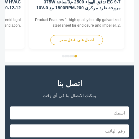
EC 9-7 تدفق الهواء 2500 م3/ساعة 375W
مروحة طرد مركزي 200-1500RPM مع 0-10V
12-12-1100
مدير
type of centrifugal
Product Features 1. high quality hot-dip galvanized
ting, Ventilation,
steel sheet for enclosure and impeller. 2.
strial ventilation,
Reasonable structure, high efficiency, low noise,
ntrifugal fans work
small vibration. Main advantages 1. Experience and
احصل على افضل سعر
اح
he movement of air
good service. We professionally produce fan motors
the center of the ...
for more than 10 years. And we have done
internationa...
اتصل بنا
يمكنك الاتصال بنا في أي وقت