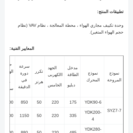
تطبيقات المنتج:
وحدة تكييف مجاري الهواء ، محطة المعالجة ، نظام VAV (نظام
حجم الهواء المتغير).
المعايير الفنية:
حجم
سرعة
مدخل
الجهد
تكرر
الهواء
تيار
نموذج
نموذج
دورة
الطاقة
االكهربى
المروحة
المحرك
في
هرتز
م³ /
أ
دبليو
الخامس
الدقيقة
ساعة
0.9
1000
850
50
220
175
YDK90-6
SYZ7-7
YDK200-
1.7
1500
1150
50
220
335
4
YDK280-
2.2
2000
880
50
220
485