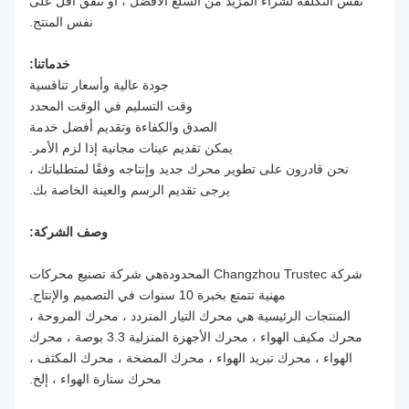
نفس التكلفة لشراء المزيد من السلع الأفضل ، أو تنفق أقل على
نفس المنتج.
خدماتنا:
جودة عالية وأسعار تنافسية
وقت التسليم في الوقت المحدد
الصدق والكفاءة وتقديم أفضل خدمة
يمكن تقديم عينات مجانية إذا لزم الأمر.
نحن قادرون على تطوير محرك جديد وإنتاجه وفقًا لمتطلباتك ،
يرجى تقديم الرسم والعينة الخاصة بك.
وصف الشركة:
شركة Changzhou Trustec المحدودةهي شركة تصنيع محركات
مهنية تتمتع بخبرة 10 سنوات في التصميم والإنتاج.
المنتجات الرئيسية هي محرك التيار المتردد ، محرك المروحة ،
محرك مكيف الهواء ، محرك الأجهزة المنزلية 3.3 بوصة ، محرك
الهواء ، محرك تبريد الهواء ، محرك المضخة ، محرك المكثف ،
محرك ستارة الهواء ، إلخ.