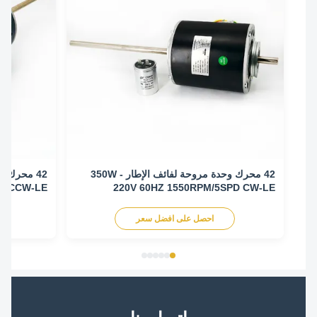
42 محرك وحدة مروحة لفائف الإطار - 350W
/ 3SPD CCW-LE
220V 60HZ 1550RPM/5SPD CW-LE
احصل على افضل سعر
اح