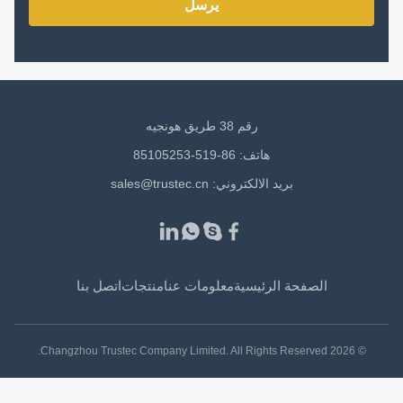
يرسل
رقم 38 طريق هونجيه
هاتف: 86-519-85105253
بريد الالكتروني:
sales@trustec.cn
الصفحة الرئيسية
معلومات عنا
منتجات
اتصل بنا
© 2026 Changzhou Trustec Company Limited. All Rights Reserved.