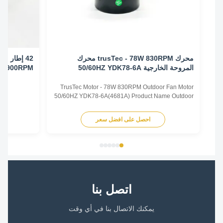
محرك trusTec - 78W 830RPM محرك
المروحة الخارجية 50/60HZ YDK78-6A
0/60HZ 900RPM
((4681A)
TrusTec Motor - 78W 830RPM Outdoor Fan Motor
50/60HZ YDK78-6A(4681A) Product Name Outdoor
Fan Motor Voltage 208V-230V Frequency 60 Hz
Output Power 78W Pole 6P AMPS 0.83A Speed
احصل على افضل سعر
اح
900RPM Capacitor 6μF/370V Insulation Class
Class B Rotation CCW-SE Other protection
THERMALLY PROTECTED Key Parameters Model
...
اتصل بنا
يمكنك الاتصال بنا في أي وقت