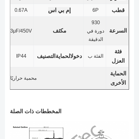
قطب
إم بي اس
0.67A
6P
930
السرعة
مكثف
دورة في
3μF/450V
الدقيقة
فئة
دخول
الحماية
التصنيف
الفئة ب
IP44
العزل
الحماية
محمية حراريًا
الأخرى
المخططات ذات الصلة