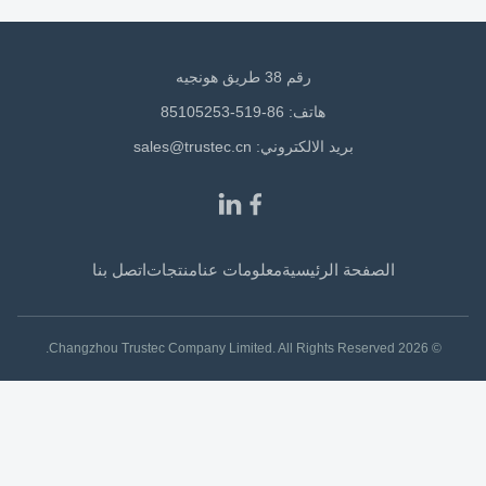
رقم 38 طريق هونجيه
هاتف: 86-519-85105253
بريد الالكتروني:
sales@trustec.cn
الصفحة الرئيسية
معلومات عنا
منتجات
اتصل بنا
© 2026 Changzhou Trustec Company Limited. All Rights Reserved.