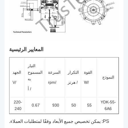
المعايير الرئيسية
التيار
القوة
التكرار
السرعة
المسموح
الجهد
النموذج
به
/W
/ هرتز
/rpm
/V
/ أ
220-
YDK-55-
0.67
930
50
55
240
6A6
PS: يمكن تخصيص جميع الأبعاد وفقًا لمتطلبات العملاء.