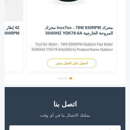
محرك trusTec - 78W 830RPM محرك
المروحة الخارجية 50/60HZ YDK78-6A
0/60HZ 900RPM
((4681A)
TrusTec Motor - 78W 830RPM Outdoor Fan Motor
50/60HZ YDK78-6A(4681A) Product Name Outdoor
Fan Motor Voltage 208V-230V Frequency 60 Hz
Output Power 78W Pole 6P AMPS 0.83A Speed
احصل على افضل سعر
اح
900RPM Capacitor 6μF/370V Insulation Class
Class B Rotation CCW-SE Other protection
THERMALLY PROTECTED Key Parameters Model
...
اتصل بنا
يمكنك الاتصال بنا في أي وقت