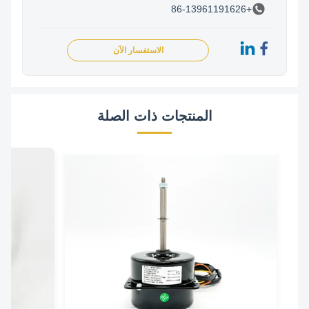
+86-13961191626
الاستفسار الآن
المنتجات ذات الصلة