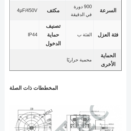
900 دورة
السرعة
مكثف
4μF/450V
في الدقيقة
تصنيف
فئة العزل
حماية
الفئة ب
IP44
الدخول
الحماية
محمية حراريًا
الأخرى
المخططات ذات الصلة