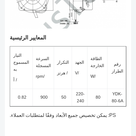
المعايير الرئيسية
التيار
الطاقة
السرعة
الجهد
التكرار
المسموح
رقم
الخارجة
المسجلة
به
الطراز
/V
/ هرتز
/rpm
/W
/ أ
220-
YDK-
0.82
900
50
80
240
80-6A
PS: يمكن تخصيص جميع الأبعاد وفقًا لمتطلبات العملاء.