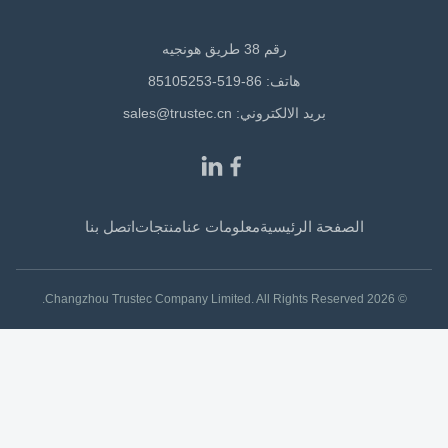
رقم 38 طريق هونجيه
هاتف: 86-519-85105253
بريد الالكتروني:
sales@trustec.cn
الصفحة الرئيسية
معلومات عنا
منتجات
اتصل بنا
© 2026 Changzhou Trustec Company Limited. All Rights Reserved.