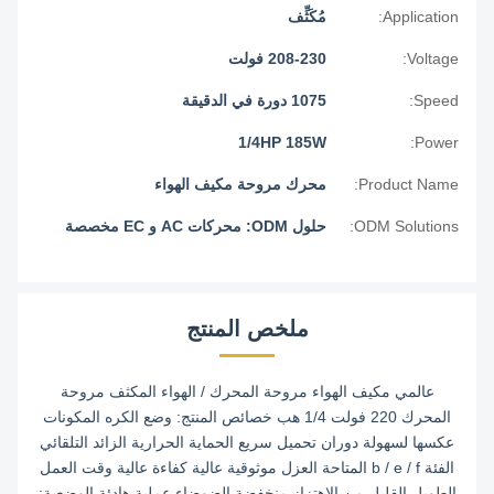
Application:
مُكَثِّف
Voltage:
208-230 فولت
Speed:
1075 دورة في الدقيقة
1/4HP 185W
Power:
Product Name:
محرك مروحة مكيف الهواء
ODM Solutions:
حلول ODM: محركات AC و EC مخصصة
ملخص المنتج
عالمي مكيف الهواء مروحة المحرك / الهواء المكثف مروحة
المحرك 220 فولت 1/4 هب خصائص المنتج: وضع الكره المكونات
عكسها لسهولة دوران تحميل سريع الحماية الحرارية الزائد التلقائي
الفئة b / e / f المتاحة العزل موثوقية عالية كفاءة عالية وقت العمل
الطويل القليل من الاهتزاز منخفضة الضوضاء عملية هادئة الوضعية: