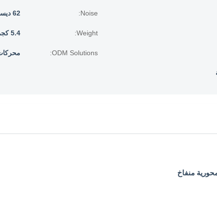
Noise:
62 ديسيبل
Weight:
5.4 كجم
ODM Solutions:
محركات AC و EC م
محورية منفاخ