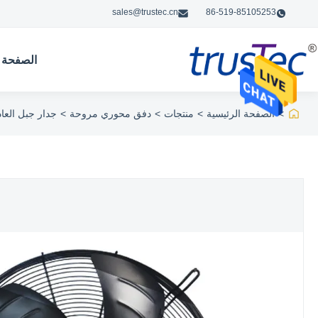
sales@trustec.cn
86-519-85105253
الصفحة ا
>
الصفحة الرئيسية
>
منتجات
>
دفق محوري مروحة
>
جدار جبل العا