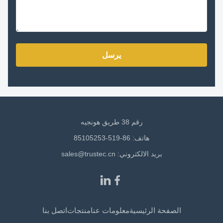
يرسل
رقم 38 طريق هونجيه
هاتف: 86-519-85105253
بريد الالكتروني:
sales@trustec.cn
الصفحة الرئيسية
معلومات عنا
منتجات
اتصل بنا