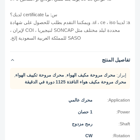
س: ما certifiicate لديك؟
a: لدينا ul ، ce ، iso. ويمكننا التقدم بطلب للحصول على شهادة
محددة لبلد مختلف مثل SONCAP لنيجيريا ، COI لإيران ،
SASO للمملكة العربية السعودية إلخ.
تفاصيل المنتج
إبراز:
محرك مروحة مكيف الهواء
,
محرك مروحة تكييف الهواء
,
محرك مروحة مكيف هواء النافذة 1125 دورة في الدقيقة
Application:
محرك عالمي
Power:
1 حصان
Shaft:
رمح مزدوج
CW
Rotation: