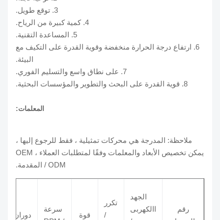
3. توقع طويل.
4. كمية كبيرة من الرياح.
5. المساعدة التقنية.
6. ارتفاع درجة الحرارة منخفضة وقوية القدرة على التكيف مع
البيئة.
7. على نطاق واسع والتسليم الفوري.
8. قوية القدرة على البحث والتطوير والمؤسسات البحثية.
المعلمات:
ملاحظة: المدرجة هي محركات تمثيلية ، فقط للرجوع إليها ،
يمكن تخصيص الأبعاد والمعلمات وفقًا لمتطلبات العملاء ، OEM
/ ODM المقدمة.
الجهد
تكرر
مكثف
رقم
االكهربى
سرعة
/
قوة
دوران
 MDF