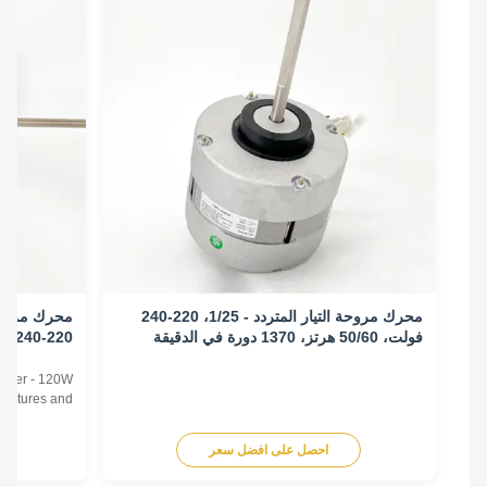
محرك مروحة التيار المتردد - 1/25، 220-240
فولت، 50/60 هرتز، 1370 دورة في الدقيقة
الدقيقة/3 سرعات
Conditioner - 120W
0HZ Features and
il Unit Motor Motor
tor Enclosure Type
احصل على افضل سعر
اح
) Thermal Overload
 Thermal Overload