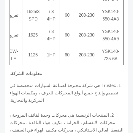
7.5 /
1625/3
3 /
YSK140-
208-230
60
تفريغ
370
SPD
4HP
550-4A8
7.5 /
3 /
YSK140-
208-230
60
1625
تفريغ
370
4HP
550-4A9
CW-
YSK140-
2/440
1125
1HP
60
208-230
LE
735-6A
معلومات الشركة:
1. Trustec هي شركة محترفة لصناعة السيارات متخصصة في
تصميم وإنتاج جميع أنواع المحركات للغرف ، ومكيفات الهواء
المركزية والتجارية.
2. المنتجات الرئيسية هي محركات وحدة لفائف المروحة ،
محركات الانقسام ، الخزانة ، مكيف هواء النافذة ، محركات
الضغط العالي الاستاتيكي ، محركات مكيف الهواء في السقف ،