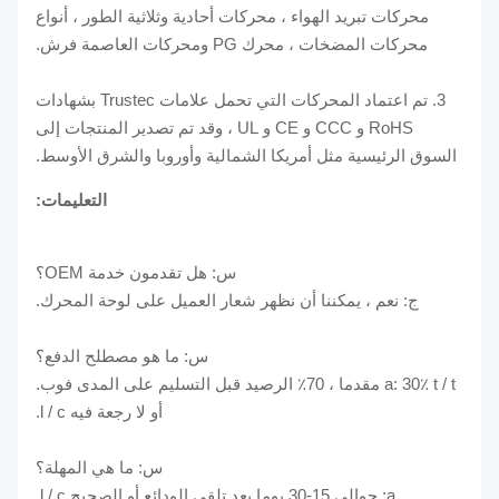
محركات تبريد الهواء ، محركات أحادية وثلاثية الطور ، أنواع
محركات المضخات ، محرك PG ومحركات العاصمة فرش.
3. تم اعتماد المحركات التي تحمل علامات Trustec بشهادات
RoHS و CCC و CE و UL ، وقد تم تصدير المنتجات إلى
السوق الرئيسية مثل أمريكا الشمالية وأوروبا والشرق الأوسط.
التعليمات:
س: هل تقدمون خدمة OEM؟
ج: نعم ، يمكننا أن نظهر شعار العميل على لوحة المحرك.
س: ما هو مصطلح الدفع؟
a: 30٪ t / t مقدما ، 70٪ الرصيد قبل التسليم على المدى فوب.
أو لا رجعة فيه l / c.
س: ما هي المهلة؟
a: حوالي 15-30 يوما بعد تلقي الودائع أو الصحيح l / c.