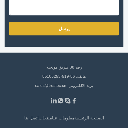
يرسل
رقم 38 طريق هونجيه
هاتف: 86-519-85105253
بريد الالكتروني:
sales@trustec.cn
الصفحة الرئيسية
معلومات عنا
منتجات
اتصل بنا