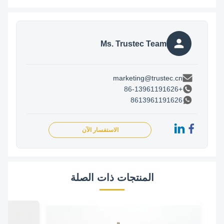
Ms. Trustec Team
marketing@trustec.cn
+86-13961191626
8613961191626
الاستفسار الآن
المنتجات ذات الصلة