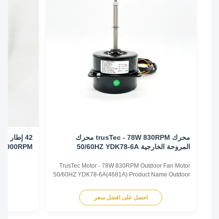
محرك trusTec - 78W 830RPM محرك
المروحة الخارجية 50/60HZ YDK78-6A
0/60HZ 900RPM
((4681A)
TrusTec Motor - 78W 830RPM Outdoor Fan Motor
50/60HZ YDK78-6A(4681A) Product Name Outdoor
Fan Motor Voltage 208V-230V Frequency 60 Hz
Output Power 78W Pole 6P AMPS 0.83A Speed
احصل على افضل سعر
اح
900RPM Capacitor 6μF/370V Insulation Class
Class B Rotation CCW-SE Other protection
THERMALLY PROTECTED Key Parameters Model