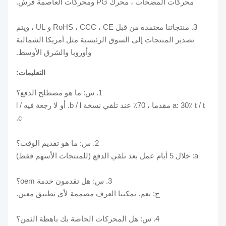
محركات المضخات ، محرك PG ومحركات العاصمة فرش.
3. منتجاتنا معتمدة من قبل RoHS ، CCC ، CE و UL ، ويتم
تصدير المنتجات إلى السوق الرئيسية مثل أمريكا الشمالية
وأوروبا والشرق الأوسط.
التعليمات:
1. س: ما هو مصطلح الدفع؟
a: 30٪ t / t مقدما ، 70٪ عند تلقي نسخة b / l. أو لا رجعة فيه l /
c.
2. س: ما هو تقديم الوقت؟
a: خلال 5 أيام عمل بعد تلقي الدفع (للمنتجات الأسهم فقط)
3. س: هل تقدمون خدمة oem؟
ج: نعم. يمكننا العرف مصممة لأي تطبيق معين.
4. س: هل المحركات الخاصة بك باهظة الثمن؟