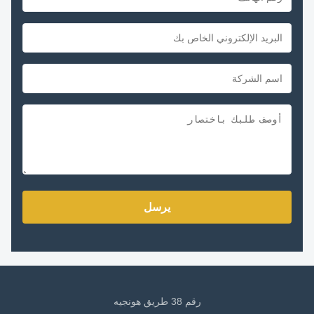
يرسل
رقم 38 طريق هونجيه