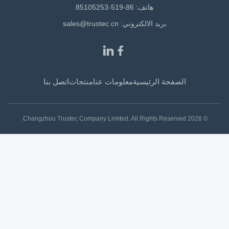
هاتف: 86-519-85105253
بريد الالكتروني:
sales@trustec.cn
الصفحة الرئيسية
معلومات عنا
منتجات
اتصل بنا
© 2026 Changzhou Trustec Company Limited. All Rights Reserved.