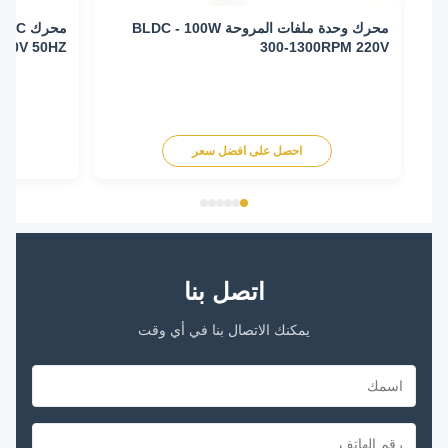
محرك وحدة ملفات المروحة BLDC - 100W
RPM 220V 50HZ
300-1300RPM 220V
احصل على افضل سعر
اح
اتصل بنا
يمكنك الاتصال بنا في أي وقت