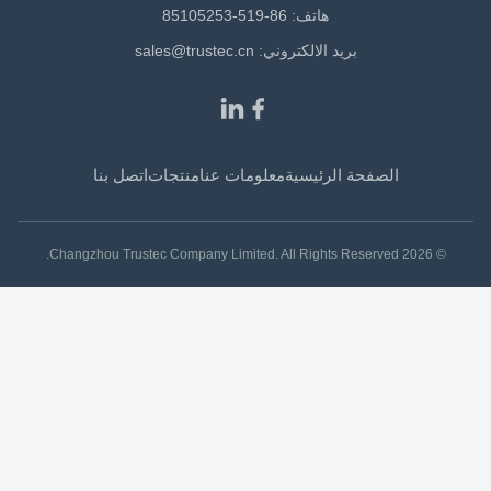
هاتف: 86-519-85105253
بريد الالكتروني:
sales@trustec.cn
الصفحة الرئيسية
معلومات عنا
منتجات
اتصل بنا
© 2026 Changzhou Trustec Company Limited. All Rights Reserved.