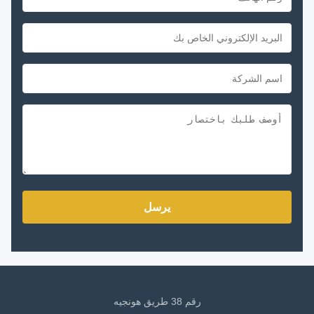
يرسل
رقم 38 طريق هونجيه