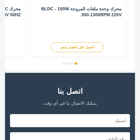
محرك وحدة ملفات المروحة BLDC - 100W
RPM 220V 50HZ
300-1300RPM 220V
احصل على افضل سعر
اح
اتصل بنا
يمكنك الاتصال بنا في أي وقت