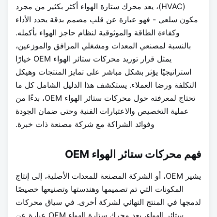
(HVAC)، يعد محرك ستارة الهواء أكثر بكثير من مجرد
مكون سلعي - فهو عبارة عن قلب مصمم بدقة يحدد الأداء
وكفاءة الطاقة والموثوقية لنظام حاجز الهواء بأكمله.
بالنسبة لمصنعي المعدات ومشغلي المرافق والموزعين،
يمثل قرار توريد محركات ستائر الهواء OEM خيارًا
استراتيجيًا يؤثر بشكل مباشر على تمايز المنتجات وهيكل
التكلفة ورضا العملاء. يستكشف هذا الدليل الشامل كل ما
تحتاج لمعرفته حول محركات ستائر الهواء OEM، بدءًا من
عملية التخصيص والاعتبارات الفنية وحتى ضمان الجودة
وفوائد الشراكة مع شركة مصنعة ذات خبرة.
فهم محركات ستائر الهواء OEM
يشير OEM، أو الشركة المصنعة للمعدات الأصلية، إلى إنتاج
المكونات التي تم تصميمها وهندستها وتصنيعها خصيصًا
لدمجها في المنتج النهائي لشركة أخرى. في سياق محركات
ستائر الهواء، يعد محرك ستارة الهواء OEM عبارة عن