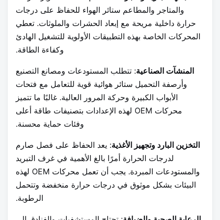
والمتاجر والمطاعم ستائر الهواء للحفاظ على درجات
حرارة داخلية مريحة مع إبعاد الحشرات والملوثات. تعطي
المحركات الخاصة بهذه التطبيقات الأولوية للتشغيل الهادئ
وكفاءة الطاقة.
المنشآت الصناعية
: تتطلب المستودعات ومصانع التصنيع
وأرصفة التحميل ستائر هوائية قوية للتعامل مع فتحات
الأبواب الكبيرة وحركة المرور العالية. غالبًا ما تتميز
محركات OEM لهذه الإعدادات بتصنيفات طاقة أعلى
وفئات حماية محسنة.
التخزين البارد وتجهيز الأغذية
: يعد الحفاظ على فصل صارم
لدرجات الحرارة أمرًا بالغ الأهمية في غرف التبريد
والمستودعات المبردة. يجب أن تعمل محركات OEM لهذه
البيئات بشكل موثوق في درجات حرارة منخفضة وتتحمل
الرطوبة.
الرعاية الصحية والضيافة
: تحتاج المستشفيات والفنادق إلى