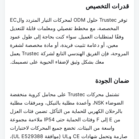
قدرات التخصيص
توفر Trustec حلول ODM لمحركات التيار المتردد والEC
المخصصة، مع مخطط تفصيلي ومعلمات قابلة للتعديل
وفقًا لمتطلبات العميل. سواء كنت بحاجة إلى طول عمود
معين، أو دعامة تثبيت فريدة، أو مادة مخصصة لشفرة
المروحة، فإن الفريق الهندسي التابع لشركة Trustec يعمل
معك بشكل وثيق لإضفاء الحيوية على تصميمك.
ضمان الجودة
تشتمل محركات Trustec على محامل كروية منخفضة
الضوضاء NSK، وأعمدة مطلية بالنيكل، ومرفقات مطلية
بالرحلان الكهربي للحماية من التآكل. تضمن فئات العزل
من E إلى F وفئات الحماية حتى IP54 ملاءمة مجموعة
واسعة من البيئات. تخضع جميع المحركات لاختبارات
صارمة وتحمل شهادات CE وUL (موافقة UL E529388)،