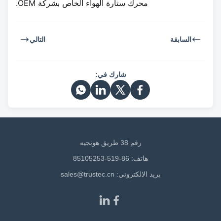
محرك ستارة الهواء الخاص بشركة OEM.
السابقة
التالي
شارك في:
رقم 38 طريق هونجيه
هاتف: 86-519-85105253
بريد الالكتروني:
sales@trustec.cn