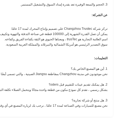
3. الحجم والسعة الوفيرة تعد بقدرة إمداد السوق والتشغيل المستمر.
عن الشركة:
تركز شركة Changzhou Trustec على تصميم وإنتاج المحرك لمدة 17 عامًا.
يمكن أن تصل القدرة الشهرية إلى 100000 قطعة في صناعة التدفئة والتهوية وتكييف الهواء.
اسم العلامة التجارية هو trusTec ، ومعناها الحيوي هو الثقة بكفاءة الفريق وكفاءته.
سوق التصدير الرئيسي هو أمريكا الشمالية والنيرثلاند والمملكة العربية السعودية.
التعليمات:
1. أين هو المصنع الخاص بك؟
نحن موجودون في مدينة Changzhou بمقاطعة Jiangsu الصينية ، والتي تسمى أيضًا كقاعدة لإنتاج المحركات ، حيث أن مصنعي المحركات البارزين في العالم يضعون المصانع هنا.
2. هل يمكنك تقديم عينات للتقييم قبل oders؟
بشكل رسمي ، نقدم كل نموذج مكون من قطعة واحدة مجانًا ويتحمل العملاء تكلفة الت
3. هل منتج أو شركة تجارية؟
نحن مصنع للسيارات وفي الصناعة لمدة 17 عامًا ، نرحب بك لزيارة المصنع في أي وقت.