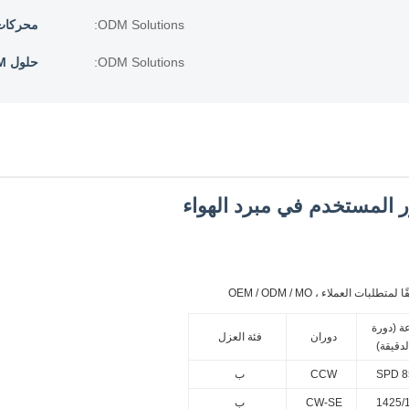
ODM Solutions:
محركات AC و EC م
ODM Solutions:
حلول ODM: محركات AC و EC مخصصة
لعملاء ، OEM / ODM / MO
ة (دورة
دوران
فئة العزل
دقيقة)
85
CCW
ب
1425/
CW-SE
ب