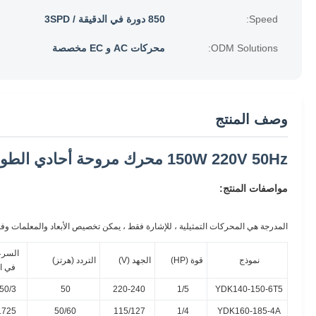
Speed:
850 دورة في الدقيقة / 3SPD
ODM Solutions:
محركات AC و EC مخصصة
وصف المنتج
150W 220V 50Hz محرك مروحة أحادي الطور المستخدم في مبرد الهواء
مواصفات المنتج:
المدرجة هي المحركات التمثيلية ، للإشارة فقط ، يمكن تخصيص الأبعاد والمعلمات وفقًا لمتطلبات ا
السرع
نموذج
قوة (HP)
الجهد (V)
التردد (هرتز)
في ال
0/3 SPD
50
220-240
1/5
YDK140-150-6T5
1725
50/60
115/127
1/4
YDK160-185-4A