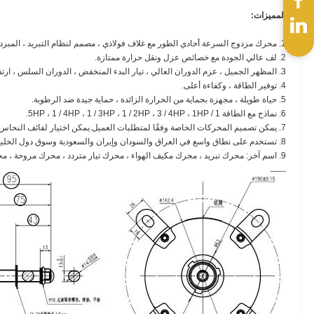
المميزات:
1. محرك مزدوج السرعة أحادي الطور مع غلاف فولاذي ، مصمم لنظام التبريد ، المبرد التبخيري ، إلخ ، يناسب بيئات الطقس الحار.
2. لف عالي الجودة مع خصائص عزل ونقل حرارة ممتازة.
3. المظهر الجميل ، عزم الدوران العالي ، تيار البدء المنخفض ، الدوران السلس ، ارتفاع درجة الحرارة المنخفضة ، الاهتزاز المنخفض ، الضوضاء المنخفض وأداء التحميل الزائد الرائع.
4. توفير الطاقة ، وكفاءة أعلى.
5. حياة طويلة ، مجهزة بحماية من الحرارة الزائدة ، حماية جيدة ضد الرطوبة.
6. نماذج مع الطاقة 1 / 5HP ، 1 / ​​4HP ، 1 / ​​3HP ، 1 / ​​2HP ، 3 / 4HP ، 1HP.
7. يمكن تصميم المحركات الخاصة وفقًا لمتطلبات العميل.يمكن اختيار لفائف النحاس النقي أو لفائف الألومنيوم المكسوة بالنحاس.
8. تستخدم على نطاق واسع في العراق والسودان وإيران والسعودية وسوق دول الخليج الأخرى.
9. اسم آخر: محرك تبريد ، محرك مكيف الهواء ، محرك تيار متردد ، محرك مروحة ، محرك منفاخ.