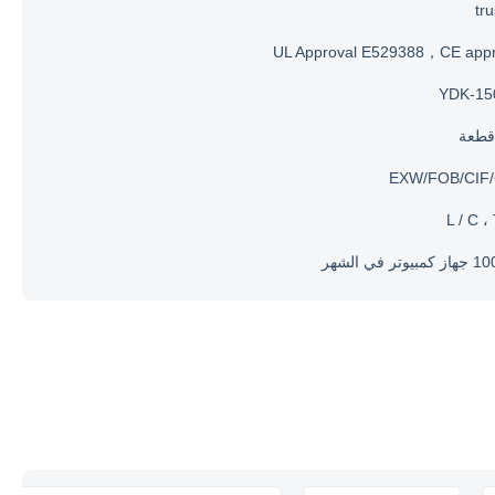
tr
UL Approval E529388，CE appr
YDK-15
EXW/FOB/CIF
L / C ،
تر في الشهر