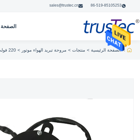
sales@trustec.cn
86-519-85105253
الصفحة ا
>
الصفحة الرئيسية
>
منتجات
>
مروحة تبريد الهواء موتور
>
220 فولت 50 هرتز مروحة تبريد الهواء موتور أسود الإسكان مرحلة واحدة