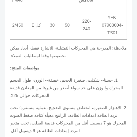
الخامس
/ VAC
YFK-
220-
07903004-
50
30
كل E
2/450
240
TS01
ملاحظة: المدرجة هي المحركات التمثيلية، للاشارة فقط، أبعاد يمكن
تخصيصها وفقا لمتطلبات العملاء.
مواصفات المنتج:
1. حسنا-- شكلت، صغيرة الحجم، خفيفة-- الوزن، طول الجسم
المحرك والوزن على حد سواء أصغر من غيرها من المعادن قذيفة
المحركات حوالي 25٪.
2. الاهتزاز الصغيرة، انخفاض مستوى الضجيج، عملية مستقرة؛
تحت
تردد الطاقة امدادات الطاقة، الراتنج معبأة كثافة ضغط الصوت
المحرك هو 7 ديسيبل أقل من المحركات قذيفة الصلب، تحت متغير
التردد إمدادات الطاقة هو 9 ديسيبل أقل.