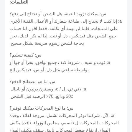
التعليمات:
س: يمكنك تزويدنا عينة، هل الشحن أو تحتاج إلى دفع؟
a: إذا كنت لا تحتاج إلى طباعة شعارك أو الأعمال الفنية الأخرى
على المنتجات، فإننا لن تهمة أي تكلفة، فقط اقول لنا حساب
جمع الشحن مثل فيديكس، دل أو ثنت. إذا لم يكن لديك، نحن
بحاجة لشحن رسوم صريحة بشكل صحيح.
س: كيفية تسليم؟
a: فوب و سيف، شروط كنف جميع توافق، بحرا أو جوا أو
بواسطة ساعي مثل دل، أوبس، فيديكس الخ
س: ما هو مصطلح الدفع؟
a: / تي تي، ل / c، ويسترن يونيون أو بايبال.
30٪ ودائع، 70٪ الرصيد قبل الشحن.
س: ما نوع المحركات يمكنك توفير؟
a: الآن، شركتنا توفر المحركات تشمل: مروحة لفائف وحدة
المحركات، المحركات ل تقسيم، مجلس الوزراء، نافذة مكيف
الهواء، ارتفاع ضغط المحركات ثابتة، سقف مكيف الهواء