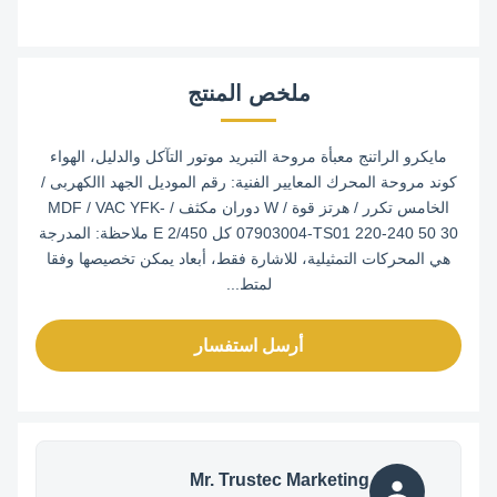
ملخص المنتج
مايكرو الراتنج معبأة مروحة التبريد موتور التآكل والدليل، الهواء
كوند مروحة المحرك المعايير الفنية: رقم الموديل الجهد االكهربى /
الخامس تكرر / هرتز قوة / W دوران مكثف / MDF / VAC YFK-
07903004-TS01 220-240 50 30 كل E 2/450 ملاحظة: المدرجة
هي المحركات التمثيلية، للاشارة فقط، أبعاد يمكن تخصيصها وفقا
لمتط...
أرسل استفسار
Mr. Trustec Marketing