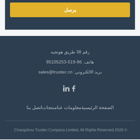
يرسل
رقم 38 طريق هونجيه
هاتف: 86-519-85105253
بريد الالكتروني:
sales@trustec.cn
الصفحة الرئيسية
معلومات عنا
منتجات
اتصل بنا
© 2026 Changzhou Trustec Company Limited. All Rights Reserved.