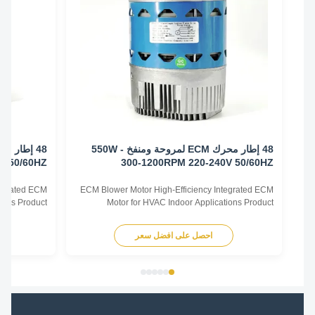
48 إطار محرك ECM لمروحة ومنفخ - 550W
-240V 50/60HZ
300-1200RPM 220-240V 50/60HZ
cy Integrated ECM
ECM Blower Motor High-Efficiency Integrated ECM
plications Product
Motor for HVAC Indoor Applications Product
 Motor is a high-
Overview The ECM Blower Motor is a high-
or solution designed
efficiency, fully integrated motor solution designed
احصل على افضل سعر
اح
ving equipment. By
for indoor HVAC air-moving equipment. By
ent magnet motor
combining advanced permanent magnet motor
ith an intelligent ...
technology with an intelligent ...