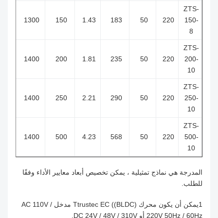
ZTS-
1.1
1300
150
1.43
183
50
220
150-
8
ZTS-
1.36
1400
200
1.81
235
50
220
200-
10
ZTS-
1.71
1400
250
2.21
290
50
220
250-
10
ZTS-
3.41
1400
500
4.23
568
50
220
500-
10
المدرجة هي نماذج تمثيلية ، يمكن تخصيص أبعاد معايير الأداء وفقًا
للطلب.
1يمكن أن يكون محرك Ttrustec EC ((BLDC) مدخل AC 110V /
220V 50Hz / 60Hz أو DC 24V / 48V / 310V.