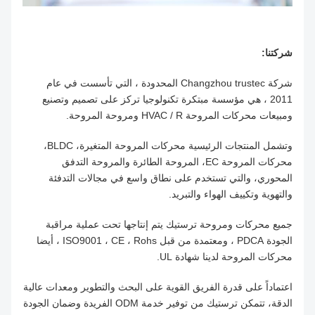
شركتنا:
شركة Changzhou trustec المحدودة ، التي تأسست في عام
2011 ، هي مؤسسة مبتكرة تكنولوجيا تركز على تصميم وتصنيع
ومبيعات محركات المروحة HVAC / R ومروحة المروحة.
وتشمل المنتجات الرئيسية محركات المروحة المتغيرة، BLDC،
محركات المروحة EC، المروحة الطائرة والمروحة التدفق
المحوري، والتي تستخدم على نطاق واسع في مجالات التدفئة
والتهوية وتكييف الهواء والتبريد.
جميع محركات ومروحة ترستيك يتم إنتاجها تحت عملية مراقبة
الجودة PDCA ، ومعتمدة من قبل ISO9001 ، CE ، Rohs ، أيضا
محركات المروحة لدينا شهادة UL.
اعتماداً على قدرة الفريق القوية على البحث والتطوير ومعدات عالية
الدقة، تتمكن ترستيك من توفير خدمة ODM الفريدة وضمان الجودة