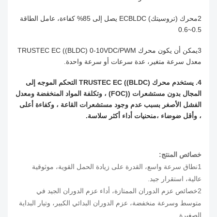
2محرك (تروسيتك) ECBLDC يصل إلى 85% كفاءة، عامل الطاقة
0.5~0.6
3يمكن أن يكون محرك TRUSTEC EC ((BLDC) 0-10VDC/PWM
معدل سرعة متغير، عدة سرعات أو سرعة واحدة.
4. يستخدم محرك TRUSTEC EC ((BLDC) التحكم الموجه إلى
المجال بدون مستشعرات ((FOC) ، وتكلفة المواد المنخفضة ومعدل
الفشل الأصغر بسبب عدم وجود مستشعرات القاعة ، وكفاءة أعلى
، وأقل ضوضاء ،منحنيات أداء أكثر سلاسة.
خصائص المنتج:
1نطاق سرعة واسع، القدرة على زيادة الحمل القوية، موثوقية
عالية، استقرار جيد.
2خصائص عزم الدوران الممتازة، أداء عزم الدوران الجيد في
متوسط وسرعة منخفضة، عزم الدوران البدائي الكبير، وتيار البداية
الصغيرة.