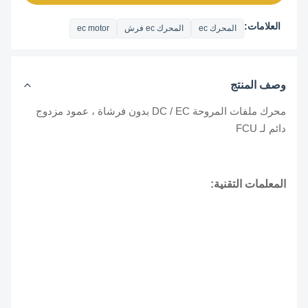
العلامات:
المحرك ec
المحرك ec فرش
ec motor
وصف المنتج
محرك ملفات المروحة DC / EC بدون فرشاة ، عمود مزدوج
دائم لـ FCU
المعلمات التقنية: