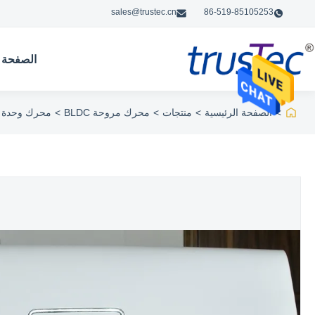
sales@trustec.cn
86-519-85105253
الصفحة ا
>
الصفحة الرئيسية
>
منتجات
>
محرك مروحة BLDC
>
محرك وحدة لفائف 