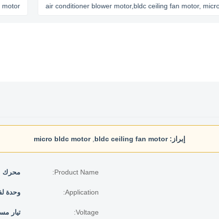
air conditioner blower motor,bldc ceiling fan motor, micro bldc 
إبراز:
bldc ceiling fan motor
,
micro bldc motor
Product Name:
محرك مرو
Application:
وحدة ل
Voltage:
تيار مستمر 0