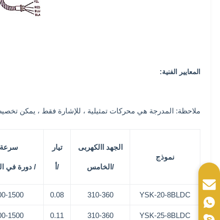
المعايير الفنية:
ملاحظة: المدرجة هي محركات تمثيلية ، للإشارة فقط ، يمكن تخصيص ا
الجهد االكهربى
تيار
سرعة
نموذج
/الخامس
/أ
/ دورة في ال
00-1500
0.08
310-360
YSK-20-8BLDC
00-1500
0.11
310-360
YSK-25-8BLDC