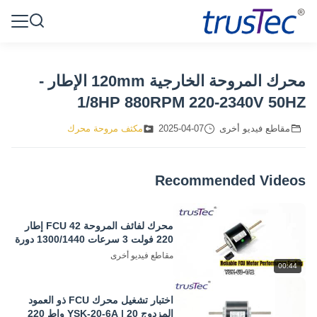
محرك المروحة الخارجية 120mm الإطار -
1/8HP 880RPM 220-2340V 50HZ
مقاطع فيديو أخرى
2025-04-07
مكثف مروحة محرك
Recommended Videos
محرك لفائف المروحة FCU 42 إطار
220 فولت 3 سرعات 1300/1440 دورة
في الدقيقة اختبار الفيديو
مقاطع فيديو أخرى
00:44
اختبار تشغيل محرك FCU ذو العمود
المزدوج YSK-20-6A | 20 واط 220