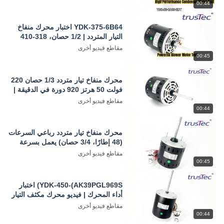
00:44
YDK-375-6B64 اختبار محرك منفاخ
التيار المتردد | 1/2 حصان، 318-410
فولت، 50 هرتز، 920 دورة في الدقيقة
مقاطع فيديو أخرى
أثناء العمل
00:45
محرك منفاخ تيار متردد 1/3 حصان 220
فولت 50 هرتز 920 دورة في الدقيقة |
نظرة عامة على الموديل YDK-245-
مقاطع فيديو أخرى
6B60-KSD والمواصفات
00:44
محرك منفاخ تيار متردد رباعي السرعات
(48 إطارًا، 3/4 حصان) يعمل بسرعة
230 فولت و50 هرتز | اختبار YDK-
مقاطع فيديو أخرى
550-4B60
00:45
YDK-450-(AK39PGL969S) اختبار
أداء المحرك | فيديو محرك مكثف التيار
المتردد
مقاطع فيديو أخرى
00:44