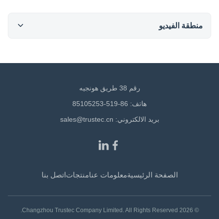
منطقة الفيديو
All Videos
محرك مروحة خارجي
رقم 38 طريق هونجيه
مقاطع فيديو أخرى
هاتف: 86-519-85105253
بريد الالكتروني:
sales@trustec.cn
الصفحة الرئيسية
معلومات عنا
منتجات
اتصل بنا
© 2026 Changzhou Trustec Company Limited. All Rights Reserved.