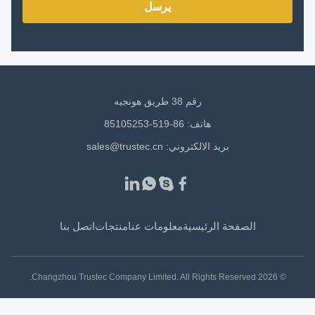
يرسل
رقم 38 طريق هونجيه
هاتف: 86-519-85105253
بريد الالكتروني:
sales@trustec.cn
الصفحة الرئيسية
معلومات عنا
منتجات
اتصل بنا
© 2026 Changzhou Trustec Company Limited. All Rights Reserved.