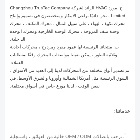
ج: مورد HVAC الرائد لشركة Changzhou TrusTec Company
درجة حرارة عالية 70 ° C 1 / 4HP 460V 1075/1
Limited ، نحن دائمًا نراعي الابتكار ومتخصصون في تصميم وإنتاج
CTM1736
RPM
محرك تكييف الهواء ، على سبيل المثال ، محرك المكثف ، محرك
وحدة ملف المروحة ، محرك الوحدة الخارجية ومحرك الوحدة
درجة حرارة عالية 70 ° C 1 / 3HP 460V 1075/1
CTM1737
الداخلية.
RPM
ب. منتجاتنا الرئيسية لها عمود مفرد ومزدوج ، محركات أحادية
درجة حرارة عالية 70 ° C 1 / 2HP 460V 1075/1
وثلاثية الطور ، يمكن ضبط مواصفات المحرك وفقًا لمتطلبات
CTM1738
RPM
العملاء.
تم تصدير أنواع مختلفة من المحركات لدينا إلى العديد من الأسواق ،
درجة حرارة عالية 70 ° C 3 / 4HP 460V 1075/1
السوق الرئيسية مثل أمريكا الشمالية وأوروبا والشرق الأوسط. في
CTM1739
RPM
نفس الوقت ، لدينا موزع خاص في أسواق مختلفة.
خدماتنا:
أ. نرحب باتصالات OEM / ODM خالية من العوائق ، واستجابة