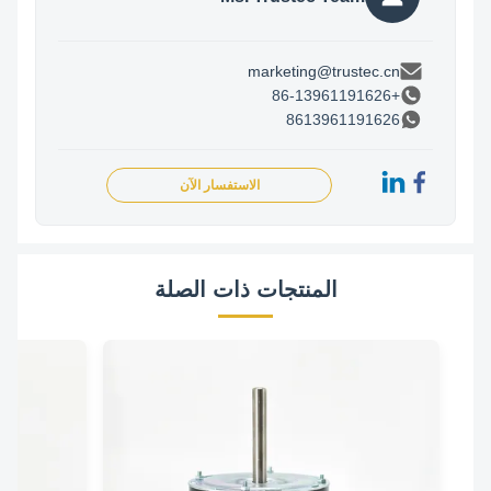
marketing@trustec.cn
+86-13961191626
8613961191626
الاستفسار الآن
المنتجات ذات الصلة