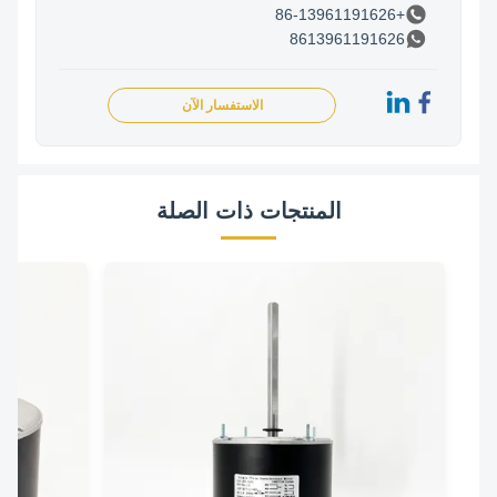
+86-13961191626
8613961191626
الاستفسار الآن
المنتجات ذات الصلة