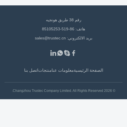
رقم 38 طريق هونجيه
هاتف: 86-519-85105253
بريد الالكتروني:
sales@trustec.cn
الصفحة الرئيسية
معلومات عنا
منتجات
اتصل بنا
© 2026 Changzhou Trustec Company Limited. All Rights Reserved.