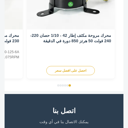
محرك مروحة مكثف إطار 42 - 1/10 حصان 220-
240 فولت 50 هرتز 850 دورة في الدقيقة
230 فولت 60 هرتز 1075 دورة في الدقيقة
tor YDK140-125-6A
ners 230V 1075RPM
s Model No. Power
ury Genteq Fasco
احصل على افضل سعر
اح
230V 60Hz 1075/1
-185-6A 1/4 208-
026S 3728 3732 ...
اتصل بنا
يمكنك الاتصال بنا في أي وقت