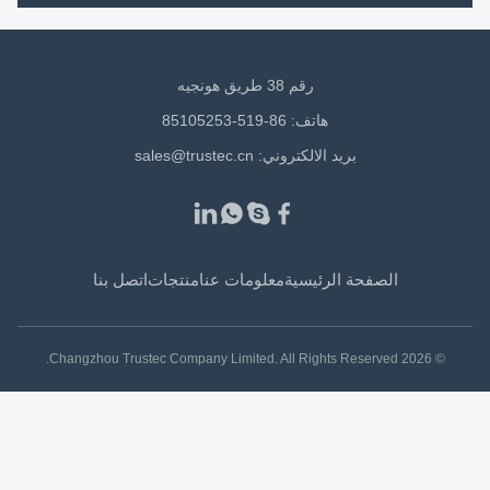
رقم 38 طريق هونجيه
هاتف: 86-519-85105253
بريد الالكتروني:
sales@trustec.cn
الصفحة الرئيسية
معلومات عنا
منتجات
اتصل بنا
© 2026 Changzhou Trustec Company Limited. All Rights Reserved.