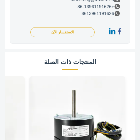
+86-13961191626
8613961191626
الاستفسار الآن
المنتجات ذات الصلة