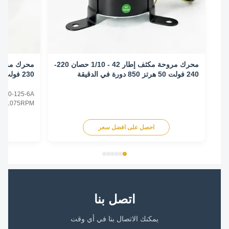
محرك مروحة مكثف إطار 42 - 1/10 حصان 220-
240 فولت 50 هرتز 850 دورة في الدقيقة
230 فولت 60 هرتز 1075 دورة في الدقيقة
tor YDK140-125-6A
ners 230V 1075RPM
s Model No. Power
ury Genteq Fasco
احصل على افضل سعر
اح
230V 60Hz 1075/1
-185-6A 1/4 208-
026S 3728 3732 ...
اتصل بنا
يمكنك الاتصال بنا في أي وقت