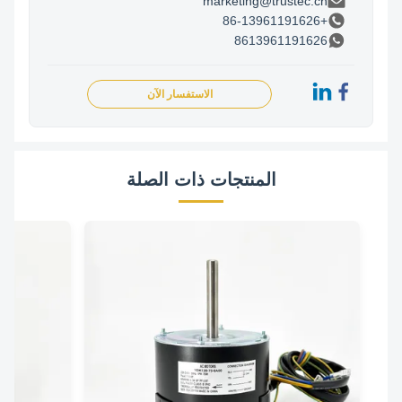
marketing@trustec.cn
+86-13961191626
8613961191626
الاستفسار الآن
المنتجات ذات الصلة