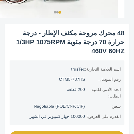
48 محرك مروحة مكثف الإطار - درجة
حرارة 70 درجة مئوية 1/3HP 1075RPM
460V 60HZ
اسم العلامة التجارية:
trusTec
رقم الموديل:
CTM5-737HS
الحد الأدنى لكمية
200 قطعة
الطلب:
سعر:
Negotiable (FOB/CNF/CIF)
القدرة على العرض:
100000 جهاز كمبيوتر في الشهر