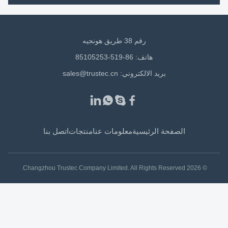
رقم 38 طريق هونجيه
هاتف: 86-519-85105253
بريد الالكتروني:
sales@trustec.cn
الصفحة الرئيسية
معلومات عنا
منتجات
اتصل بنا
© 2026 Changzhou Trustec Company Limited. All Rights Reserved.