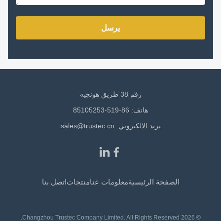
يرسل
رقم 38 طريق هونجيه
هاتف: 86-519-85105253
بريد الالكتروني:
sales@trustec.cn
الصفحة الرئيسية
معلومات عنا
منتجات
اتصل بنا
© 2026 Changzhou Trustec Company Limited. All Rights Reserved.