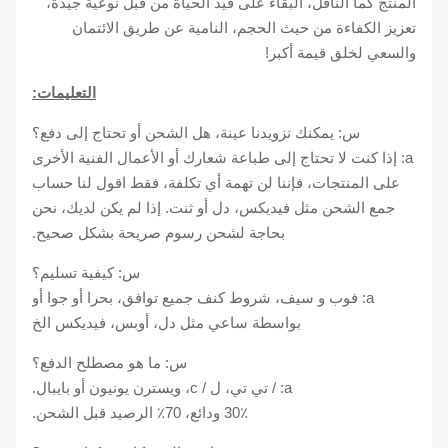
المنتج كما الناقل، البقاء على قيد الحياة من قبل نوعية جيدة،
تعزيز الكفاءة من حيث الحجم، النامية عن طريق الائتمان
والسعي لخلق قيمة أكبر!
التعليمات:
س: يمكنك تزويدنا عينة، هل الشحن أو تحتاج إلى دفع؟
a: إذا كنت لا تحتاج إلى طباعة شعارك أو الأعمال الفنية الأخرى
على المنتجات، فإننا لن تهمة أي تكلفة، فقط اقول لنا حساب
جمع الشحن مثل فيديكس، دل أو ثنت. إذا لم يكن لديك، نحن
بحاجة لشحن رسوم صريحة بشكل صحيح.
س: كيفية تسليم؟
a: فوب و سيف، شروط كنف جميع توافق، بحرا أو جوا أو
بواسطة ساعي مثل دل، أوبس، فيديكس الخ
س: ما هو مصطلح الدفع؟
a: / تي تي، ل / c، ويسترن يونيون أو بايبال.
30٪ ودائع، 70٪ الرصيد قبل الشحن.