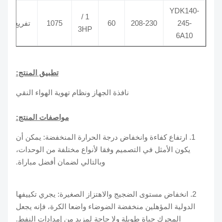
YDK140-
.5 /
1 /
245-
208-230
60
1075
تفريغ
370
3HP
6A10
تطبيق المنتج:
نافذة الجهاز ونظام تهوية الهواء النقي
مواصفات المنتج:
1. ارتفاع كفاءة وانخفاض درجة الحرارة المنخفضة: يمكن أن
يكون الأمثل في التصميم وفقا لأنواع مختلفة من الوحدات،
وبالتالي لضمان أفضل مباراة.
2. انخفاض مستوى الضجيج والاهتزاز الصغيرة: يجري تكييفها
الدولية المؤهلين منخفضة الضوضاء واضعا الكرة، فإنه يجعل
المحرك حياة طويلة ولا حاجة لمزيد من إمدادات النفط.