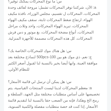
س: ما نوع المحركات يمكنك توفير؟
a: الآن، شركتنا توفر المحركات تشمل: مروحة لفائف وحدة
المحركات، المحركات ل تقسيم، مجلس الوزراء، نافذة مكيف
الهواء، ارتفاع ضغط المحركات ثابتة، سقف مكيف الهواء
المحركات، تبريد الهواء المحركات، واحد وثلاث مراحل
المحركات، أنواع مضخة المحركات، بغ موتور و دس فرش
المحركات. كل هذه المحركات مصممة للأجهزة المنزلية.
س: هل هناك موك للمحركات الخاصة بك؟
ج: نعم. ذي موك هو بين 100-500pcs لنماذج مختلفة بعد
موافقة العينة. وانها أيضا بخير بالنسبة لنا لقبول أصغر الكثير
للنظام الأولي.
س: هل يمكن أن ترسل لي قائمة الأسعار؟
a: معظم المحركات لدينا ليست المنتجات القياسية، يتم
تخصيصها على أساس متطلبات مختلفة مثل الجهد، السلطة و
رمح الخ وهكذا، فإنه من الصعب حقا بالنسبة لنا لتقديم قائمة
الأسعار. إذا كنت قد حصة متطلبات مفصلة والكمية السنوية،