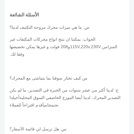
الأسئلة الشائعة
س: ما هي ميزات محرك مروحة التكثيف لدينا؟
الجواب: يمكننا ان ننتج انواع محركات المكثفات غير
المتزامن.115V,220v,230V
و208 فولت و غيرها يمكن تخصيصها
وفقا لك.
س:
كيف تختار سوقنا بما يتماشى مع المحرك؟
ج: لدينا أكثر من عشر سنوات من الخبرة في التصدير، ما لم يكن
التصدير المحرك، لدينا أيضا الموزع الخاص
في السوق المحلية
أخي
لذا
نحن
محامي
أقدم اقتراحاً للعملاء
س: هل ترسل لي قائمة الأسعار؟