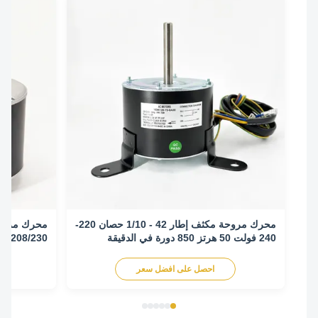
محرك مروحة مكثف إطار 42 - 1/10 حصان 220-
240 فولت 50 هرتز 850 دورة في الدقيقة
الساعة/عكس اتجا
احصل على افضل سعر
اح
0131M00018PSP