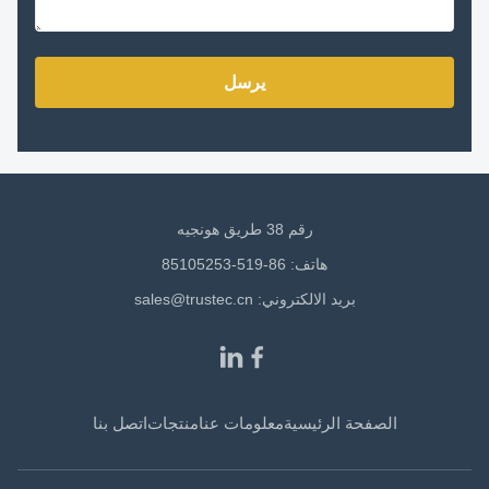
يرسل
رقم 38 طريق هونجيه
هاتف: 86-519-85105253
بريد الالكتروني:
sales@trustec.cn
الصفحة الرئيسية
معلومات عنا
منتجات
اتصل بنا