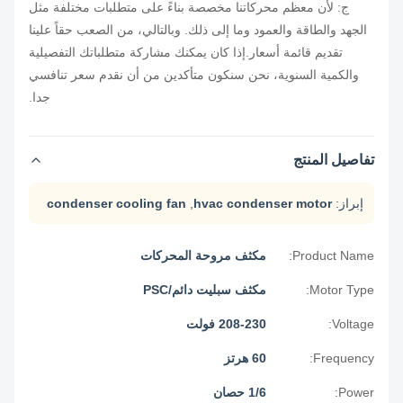
ج: لأن معظم محركاتنا مخصصة بناءً على متطلبات مختلفة مثل
الجهد والطاقة والعمود وما إلى ذلك. وبالتالي، من الصعب حقاً علينا
تقديم قائمة أسعار.إذا كان يمكنك مشاركة متطلباتك التفصيلية
والكمية السنوية، نحن سنكون متأكدين من أن نقدم سعر تنافسي
جدا.
تفاصيل المنتج
إبراز:
hvac condenser motor
,
condenser cooling fan
Product Name:
مكثف مروحة المحركات
Motor Type:
مكثف سبليت دائم/PSC
Voltage:
208-230 فولت
Frequency:
60 هرتز
Power:
1/6 حصان