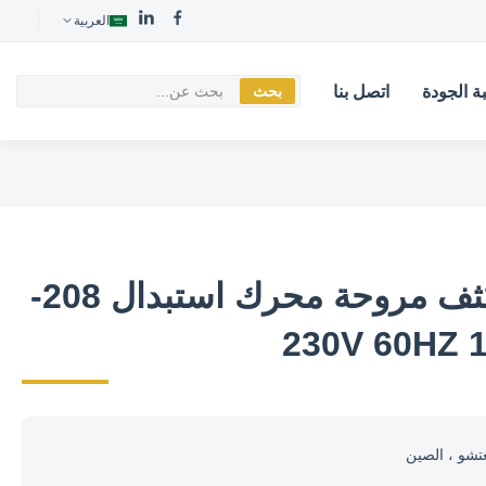
العربية
ة الجودة
اتصل بنا
بحث
PSC HVAC مكثف مروحة محرك استبدال 208-
230V 60HZ 
تشو ، الصين