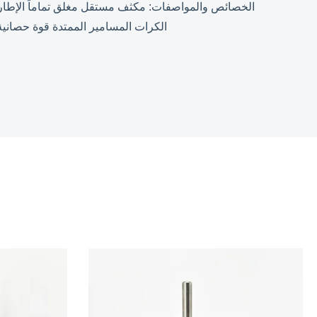
الكرات المسامير الممتدة قوة حصانية معدّلة: 1/6 حصان إمداد Vollatge:208-230v تردد التغذية: 60 هرتز التيار:1.8آ