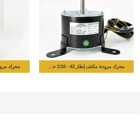
محرك مروحة مكثف إطار 42 - 1/10 حصان 220-240 فولت 50 هرتز 850 دورة في الدقيقة
محرك مروحة مكثف بإطار 48 - 1/6