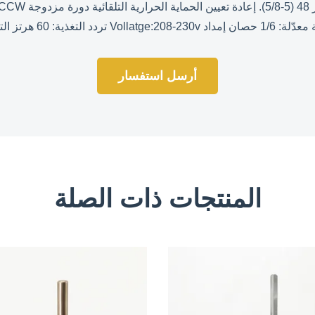
مبر المكثف:5uF/370VAC ...
أرسل استفسار
المنتجات ذات الصلة