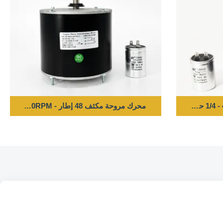
محرك مروحة مكثف 48 إطار - 1/4HP 208-230V 60HZ 850RPM