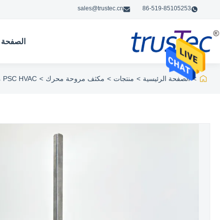
sales@trustec.cn
86-519-85105253
الصفحة ا
>
الصفحة الرئيسية
>
منتجات
>
مكثف مروحة محرك
>
PSC HVAC مكثف مروحة محرك استبدال 208-230V 60HZ 1075RPM 1.9A