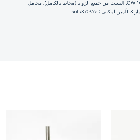
الخصائص والمواصفات: مكثف مستقل مغلق تماماً الإطار 48 (5-5/8). إعادة تعيين الحماية الحرارية التلقائية دورة مزدوجة CW / CCW. التثبيت من جميع الزوايا (محاط بالكامل). محامل