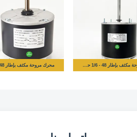
 حصان 208-230 فولت 60 هرتز 1075 دورة في الدقيقة
محرك مروحة مكثف بإطار 48 - 1/4 حصان 208/230 فولت 60 هرتز 1100 دورة في الدقيقة 5 ميكروفاراد/370 فولت دوران في اتجاه عقارب الساعة/عكس اتجاه عقارب الساعة - محرك بديل 0131M00018PSP