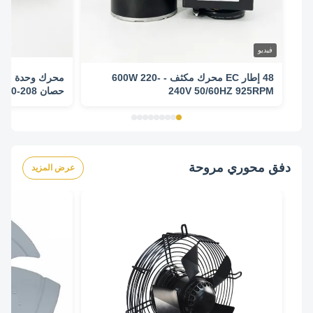
فيديو
48 إطار EC محرك مكثف - 600W 220-
240V 50/60HZ 925RPM
دورة في الدقيقة
دفق محوري مروحة
عرض المزيد