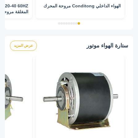
الهواء الداخلي Conditong مروحة المحرك
Z
المغلقة مروحة ك
معقول
ستارة الهواء موتور
عرض المزيد