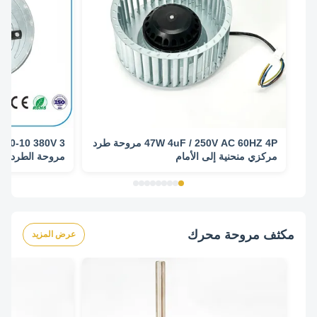
47W 4uF / 250V AC 60HZ 4P مروحة طرد
مركزي منحنية إلى الأمام
تكييف الهواء ال
مكثف مروحة محرك
عرض المزيد