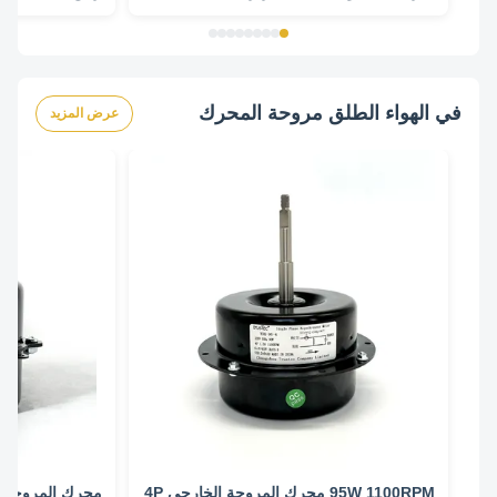
كهربائي
في الهواء الطلق مروحة المحرك
عرض المزيد
95W 1100RPM محرك المروحة الخارجي 4P