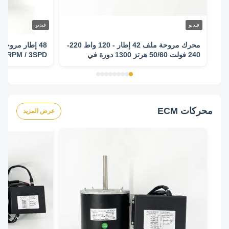
فيديو
فيديو
محرك مروحة ملف 42 إطار - 120 واط 220-
240 فولت 50/60 هرتز 1300 دورة في
300RPM / 3SPD
الدقيقة / 3 سرعات
محركات ECM
عرض المزيد