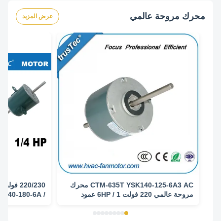
محرك مروحة عالمي
عرض المزيد
CTM-635T YSK140-125-6A3 AC محرك
مروحة عالمي 220 فولت 1 / 6HP عمود
مزدوج لـ 5KCP39DGM635T
CP29MGE736S