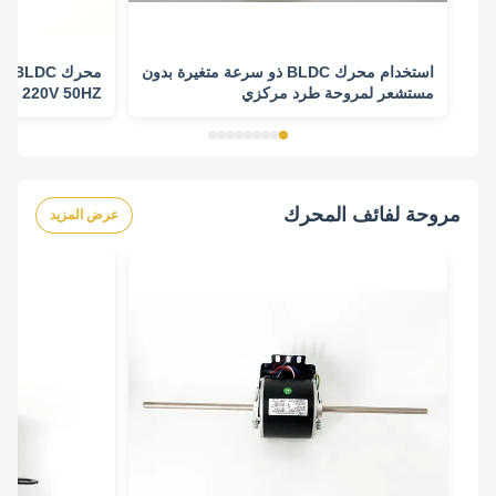
استخدام محرك BLDC ذو سرعة متغيرة بدون
مستشعر لمروحة طرد مركزي
PM 220V 50HZ
مروحة لفائف المحرك
عرض المزيد