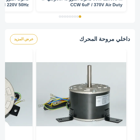
PM 220V 50Hz
CCW 6uF / 370V Air Duty
داخلي مروحة المحرك
عرض المزيد