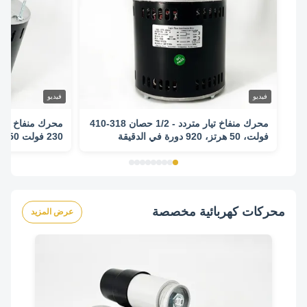
فيديو
فيديو
محرك منفاخ تيار متردد - 1/2 حصان 318-410
فولت، 50 هرتز، 920 دورة في الدقيقة
4 سرعات - AK39PGD103S محرك بديل
محركات كهربائية مخصصة
عرض المزيد