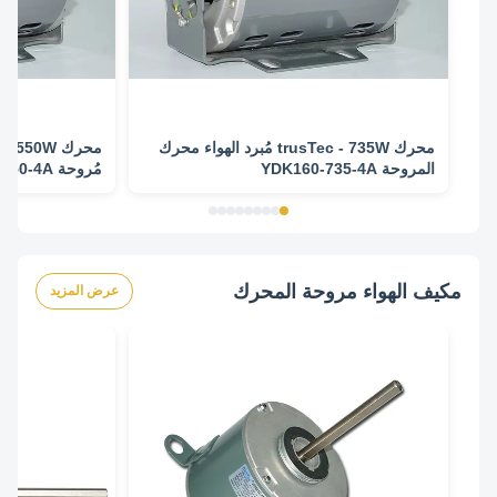
محرك trusTec - 735W مُبرد الهواء محرك
المروحة YDK160-735-4A
مُروحة YDK160-550-4A
مكيف الهواء مروحة المحرك
عرض المزيد