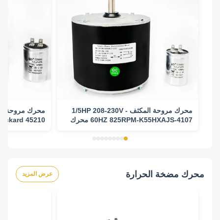
محرك مروحة المكثف - 1/5HP 208-230V
60HZ 825RPM-K55HXAJS-4107 محرك
استبدال
استبدال
محرك مضخة الحرارة
عرض المزيد